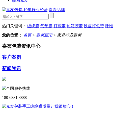
联系嘉友
热门关键词：
缠绕膜
气垫膜
打包带
封箱胶带
铁皮打包带
纤维
您的位置：
首页
>
案例新闻
> 家具行业案例
嘉友包装资讯中心
客户案例
新闻资讯
全国服务热线
180-6831-3888