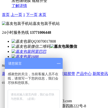
黑色缠绕膜 规格齐全
了解详情
首页
上一页
1
下一页
末页
嘉友包装手机站
24小时服务热线
13771006448
3070017808
请您留言
navigation
嘉友简介
缠绕膜
气垫膜
嘉友相册
封箱胶带
产品中心
新闻资讯
感谢您的关注，当前客服人员不在
线，请填写一下您的信息，我们会
contact
尽快和您联系。
手机：13771006448
电话：13771006448
邮箱：jiayoubaozhuang791@163.com
地址：江苏省无锡市锡山区芙蓉四路222号-8