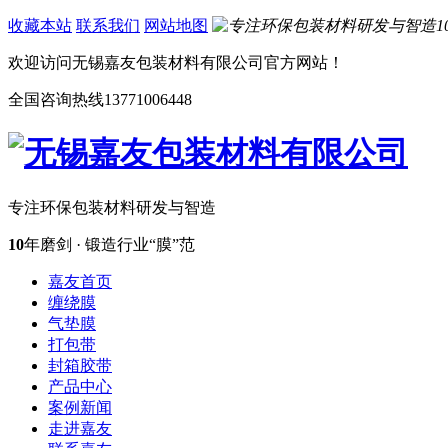
收藏本站
联系我们
网站地图
欢迎访问无锡嘉友包装材料有限公司官方网站！
全国咨询热线
13771006448
专注环保包装材料研发与智造
10
年磨剑 · 锻造行业“膜”范
嘉友首页
缠绕膜
气垫膜
打包带
封箱胶带
产品中心
案例新闻
走进嘉友